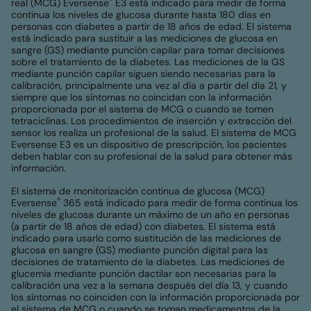
®
real (MCG) Eversense
E3 está indicado para medir de forma
continua los niveles de glucosa durante hasta 180 días en
personas con diabetes a partir de 18 años de edad. El sistema
está indicado para sustituir a las mediciones de glucosa en
sangre (GS) mediante punción capilar para tomar decisiones
sobre el tratamiento de la diabetes. Las mediciones de la GS
mediante punción capilar siguen siendo necesarias para la
calibración, principalmente una vez al día a partir del día 21, y
siempre que los síntomas no coincidan con la información
proporcionada por el sistema de MCG o cuando se tomen
tetraciclinas. Los procedimientos de inserción y extracción del
sensor los realiza un profesional de la salud. El sistema de MCG
Eversense E3 es un dispositivo de prescripción, los pacientes
deben hablar con su profesional de la salud para obtener más
información.
El sistema de monitorización continua de glucosa (MCG)
®
Eversense
365 está indicado para medir de forma continua los
niveles de glucosa durante un máximo de un año en personas
(a partir de 18 años de edad) con diabetes. El sistema está
indicado para usarlo como sustitución de las mediciones de
glucosa en sangre (GS) mediante punción digital para las
decisiones de tratamiento de la diabetes. Las mediciones de
glucemia mediante punción dactilar son necesarias para la
calibración una vez a la semana después del día 13, y cuando
los síntomas no coinciden con la información proporcionada por
el sistema de MCG o cuando se toman medicamentos de la