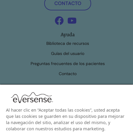
CONTACTO
Ayuda
Biblioteca de recursos
Guías del usuario
Preguntas frecuentes de los pacientes
Contacto
Recursos
Compatibilidad
Al hacer clic en “Aceptar todas las cookies”, usted acepta
Información sobre seguridad
que las cookies se guarden en su dispositivo para mejorar
la navegación del sitio, analizar el uso del mismo, y
colaborar con nuestros estudios para marketing.
Condiciones de Uso
Política de Privacidad